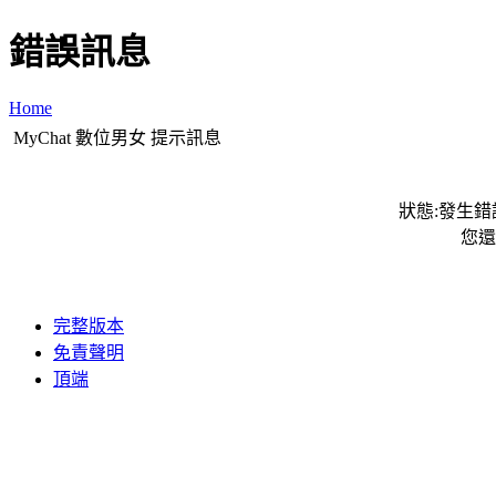
錯誤訊息
Home
MyChat 數位男女 提示訊息
狀態:發生錯誤
您還
完整版本
免責聲明
頂端