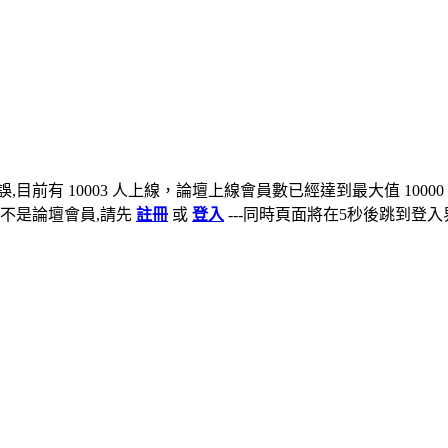
,目前有 10003 人上線，論壇上線會員數已經達到最大值 10000
不是論壇會員,請先
註冊
或
登入
---同時頁面將在5秒後跳到登入