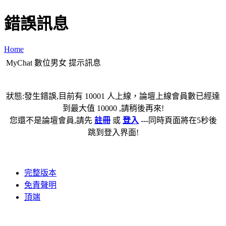
錯誤訊息
Home
MyChat 數位男女 提示訊息
狀態:發生錯誤,目前有 10001 人上線，論壇上線會員數已經達
到最大值 10000 ,請稍後再來!
您還不是論壇會員,請先
註冊
或
登入
---同時頁面將在5秒後
跳到登入界面!
完整版本
免責聲明
頂端