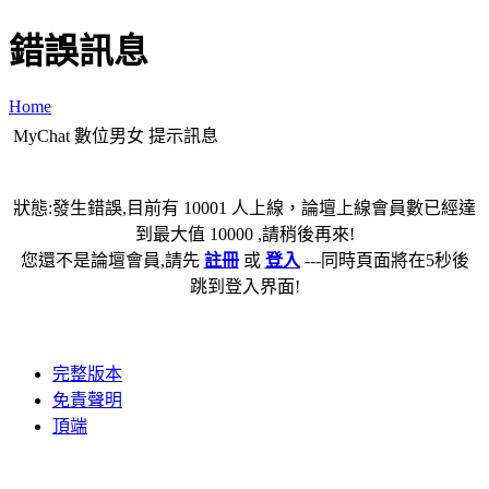
錯誤訊息
Home
MyChat 數位男女 提示訊息
狀態:發生錯誤,目前有 10001 人上線，論壇上線會員數已經達
到最大值 10000 ,請稍後再來!
您還不是論壇會員,請先
註冊
或
登入
---同時頁面將在5秒後
跳到登入界面!
完整版本
免責聲明
頂端