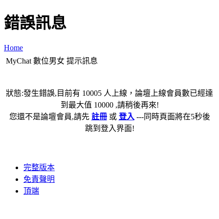
錯誤訊息
Home
MyChat 數位男女 提示訊息
狀態:發生錯誤,目前有 10005 人上線，論壇上線會員數已經達
到最大值 10000 ,請稍後再來!
您還不是論壇會員,請先
註冊
或
登入
---同時頁面將在5秒後
跳到登入界面!
完整版本
免責聲明
頂端