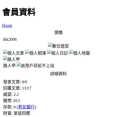
會員資料
Home
頭像
lkk2006
路人甲
詳細資料
發表文章:
0
/
0
回覆文章:
13
/
17
威望:
2.2
雅幣:
813
存款:
0
(
男女銀行
)
財富:
家徒四壁