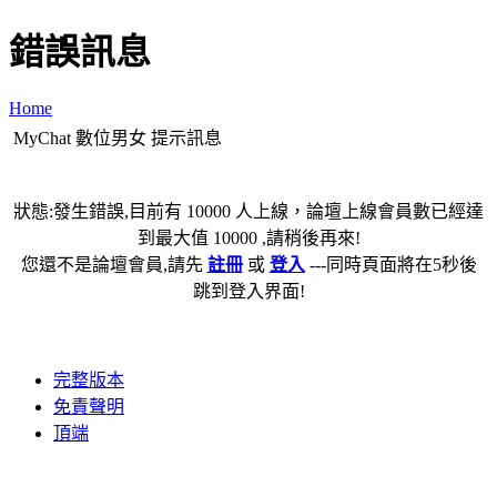
錯誤訊息
Home
MyChat 數位男女 提示訊息
狀態:發生錯誤,目前有 10000 人上線，論壇上線會員數已經達
到最大值 10000 ,請稍後再來!
您還不是論壇會員,請先
註冊
或
登入
---同時頁面將在5秒後
跳到登入界面!
完整版本
免責聲明
頂端