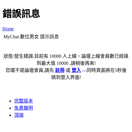
錯誤訊息
Home
MyChat 數位男女 提示訊息
狀態:發生錯誤,目前有 10000 人上線，論壇上線會員數已經達
到最大值 10000 ,請稍後再來!
您還不是論壇會員,請先
註冊
或
登入
---同時頁面將在5秒後
跳到登入界面!
完整版本
免責聲明
頂端