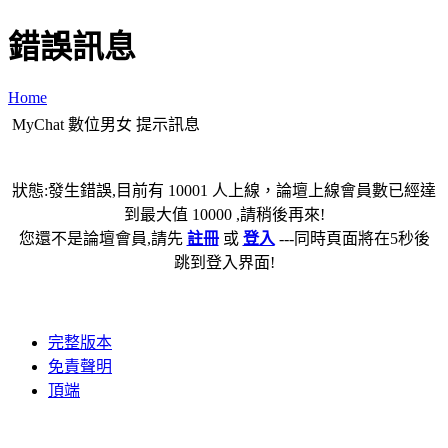
錯誤訊息
Home
MyChat 數位男女 提示訊息
狀態:發生錯誤,目前有 10001 人上線，論壇上線會員數已經達
到最大值 10000 ,請稍後再來!
您還不是論壇會員,請先
註冊
或
登入
---同時頁面將在5秒後
跳到登入界面!
完整版本
免責聲明
頂端