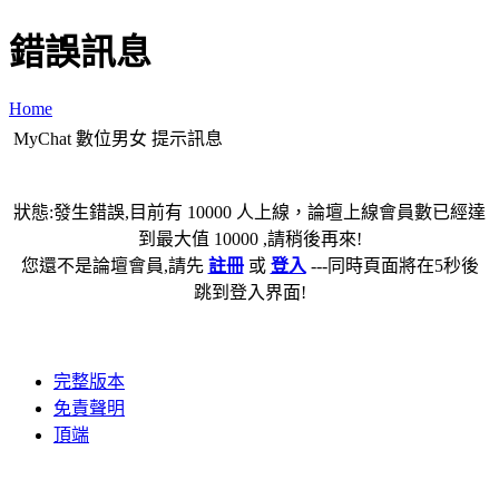
錯誤訊息
Home
MyChat 數位男女 提示訊息
狀態:發生錯誤,目前有 10000 人上線，論壇上線會員數已經達
到最大值 10000 ,請稍後再來!
您還不是論壇會員,請先
註冊
或
登入
---同時頁面將在5秒後
跳到登入界面!
完整版本
免責聲明
頂端