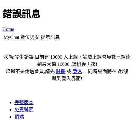
錯誤訊息
Home
MyChat 數位男女 提示訊息
狀態:發生錯誤,目前有 10000 人上線，論壇上線會員數已經達
到最大值 10000 ,請稍後再來!
您還不是論壇會員,請先
註冊
或
登入
---同時頁面將在5秒後
跳到登入界面!
完整版本
免責聲明
頂端