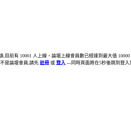
,目前有 10001 人上線，論壇上線會員數已經達到最大值 10000
不是論壇會員,請先
註冊
或
登入
---同時頁面將在5秒後跳到登入