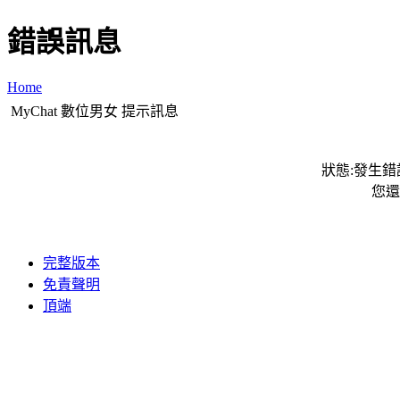
錯誤訊息
Home
MyChat 數位男女 提示訊息
狀態:發生錯誤
您還
完整版本
免責聲明
頂端