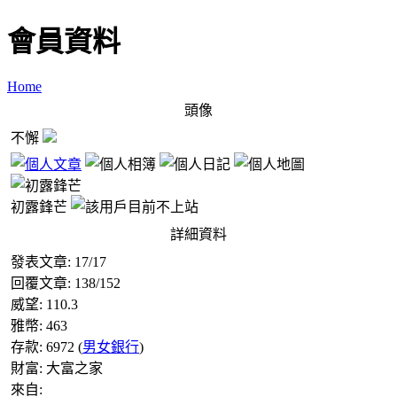
會員資料
Home
頭像
不懈
初露鋒芒
詳細資料
發表文章:
17
/
17
回覆文章:
138
/
152
威望:
110.3
雅幣:
463
存款:
6972
(
男女銀行
)
財富:
大富之家
來自: