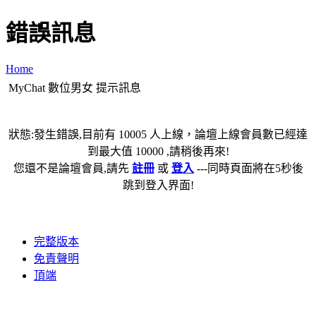
錯誤訊息
Home
MyChat 數位男女 提示訊息
狀態:發生錯誤,目前有 10005 人上線，論壇上線會員數已經達
到最大值 10000 ,請稍後再來!
您還不是論壇會員,請先
註冊
或
登入
---同時頁面將在5秒後
跳到登入界面!
完整版本
免責聲明
頂端