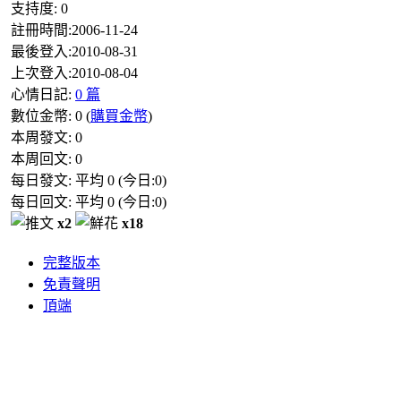
支持度:
0
註冊時間:
2006-11-24
最後登入:
2010-08-31
上次登入:
2010-08-04
心情日記:
0 篇
數位金幣:
0
(
購買金幣
)
本周發文:
0
本周回文:
0
每日發文: 平均
0
(今日:
0
)
每日回文: 平均
0
(今日:
0
)
x2
x18
完整版本
免責聲明
頂端