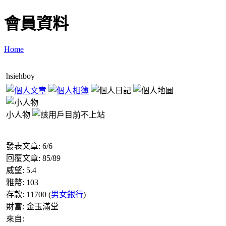
會員資料
Home
hsiehboy
小人物
發表文章:
6
/
6
回覆文章:
85
/
89
威望:
5.4
雅幣:
103
存款:
11700
(
男女銀行
)
財富:
金玉滿堂
來自: