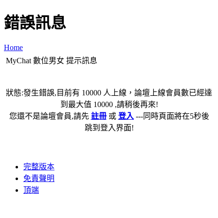
錯誤訊息
Home
MyChat 數位男女 提示訊息
狀態:發生錯誤,目前有 10000 人上線，論壇上線會員數已經達
到最大值 10000 ,請稍後再來!
您還不是論壇會員,請先
註冊
或
登入
---同時頁面將在5秒後
跳到登入界面!
完整版本
免責聲明
頂端