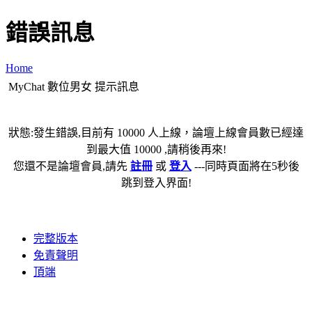
錯誤訊息
Home
MyChat 數位男女 提示訊息
狀態:發生錯誤,目前有 10000 人上線，論壇上線會員數已經達
到最大值 10000 ,請稍後再來!
您還不是論壇會員,請先
註冊
或
登入
---同時頁面將在5秒後
跳到登入界面!
完整版本
免責聲明
頂端