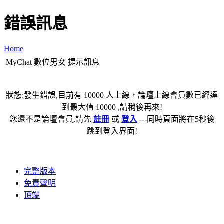
錯誤訊息
Home
MyChat 數位男女 提示訊息
狀態:發生錯誤,目前有 10000 人上線，論壇上線會員數已經達
到最大值 10000 ,請稍後再來!
您還不是論壇會員,請先
註冊
或
登入
---同時頁面將在5秒後
跳到登入界面!
完整版本
免責聲明
頂端