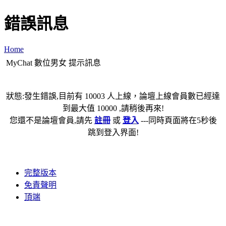
錯誤訊息
Home
MyChat 數位男女 提示訊息
狀態:發生錯誤,目前有 10003 人上線，論壇上線會員數已經達
到最大值 10000 ,請稍後再來!
您還不是論壇會員,請先
註冊
或
登入
---同時頁面將在5秒後
跳到登入界面!
完整版本
免責聲明
頂端