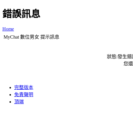
錯誤訊息
Home
MyChat 數位男女 提示訊息
狀態:發生錯誤
您還
完整版本
免責聲明
頂端