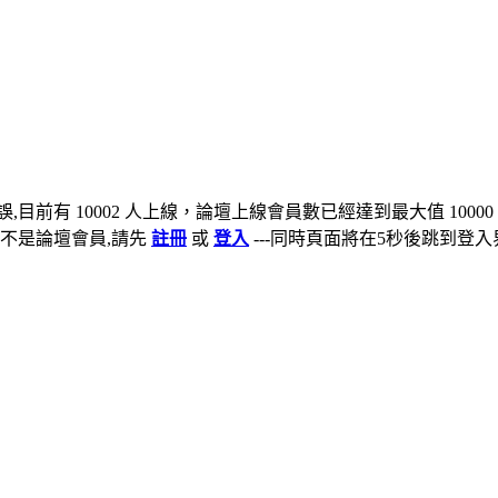
,目前有 10002 人上線，論壇上線會員數已經達到最大值 10000
不是論壇會員,請先
註冊
或
登入
---同時頁面將在5秒後跳到登入