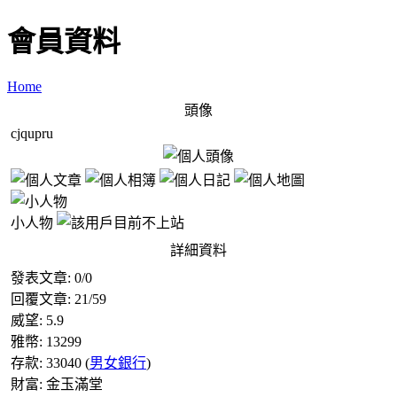
會員資料
Home
頭像
cjqupru
小人物
詳細資料
發表文章:
0
/
0
回覆文章:
21
/
59
威望:
5.9
雅幣:
13299
存款:
33040
(
男女銀行
)
財富:
金玉滿堂