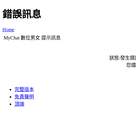
錯誤訊息
Home
MyChat 數位男女 提示訊息
狀態:發生錯誤
您還
完整版本
免責聲明
頂端