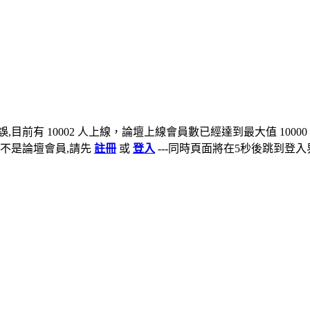
,目前有 10002 人上線，論壇上線會員數已經達到最大值 10000
不是論壇會員,請先
註冊
或
登入
---同時頁面將在5秒後跳到登入