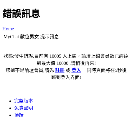
錯誤訊息
Home
MyChat 數位男女 提示訊息
狀態:發生錯誤,目前有 10005 人上線，論壇上線會員數已經達
到最大值 10000 ,請稍後再來!
您還不是論壇會員,請先
註冊
或
登入
---同時頁面將在5秒後
跳到登入界面!
完整版本
免責聲明
頂端