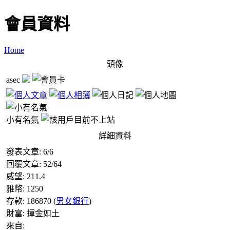
會員資料
Home
頭像
asec
小有名氣
詳細資料
發表文章:
6
/
6
回覆文章:
52
/
64
威望:
211.4
雅幣:
1250
存款:
186870
(
男女銀行
)
財富:
揮金如土
來自: