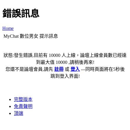
錯誤訊息
Home
MyChat 數位男女 提示訊息
狀態:發生錯誤,目前有 10000 人上線，論壇上線會員數已經達
到最大值 10000 ,請稍後再來!
您還不是論壇會員,請先
註冊
或
登入
---同時頁面將在5秒後
跳到登入界面!
完整版本
免責聲明
頂端