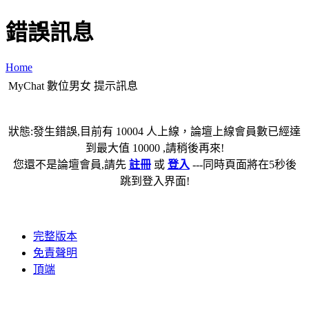
錯誤訊息
Home
MyChat 數位男女 提示訊息
狀態:發生錯誤,目前有 10004 人上線，論壇上線會員數已經達
到最大值 10000 ,請稍後再來!
您還不是論壇會員,請先
註冊
或
登入
---同時頁面將在5秒後
跳到登入界面!
完整版本
免責聲明
頂端