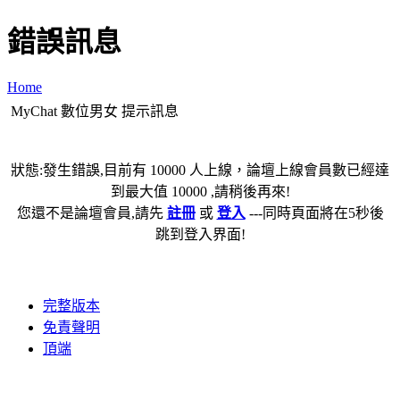
錯誤訊息
Home
MyChat 數位男女 提示訊息
狀態:發生錯誤,目前有 10000 人上線，論壇上線會員數已經達
到最大值 10000 ,請稍後再來!
您還不是論壇會員,請先
註冊
或
登入
---同時頁面將在5秒後
跳到登入界面!
完整版本
免責聲明
頂端