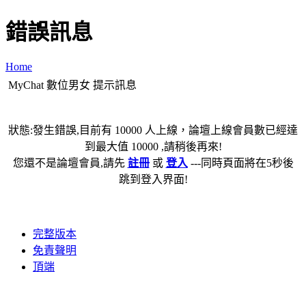
錯誤訊息
Home
MyChat 數位男女 提示訊息
狀態:發生錯誤,目前有 10000 人上線，論壇上線會員數已經達
到最大值 10000 ,請稍後再來!
您還不是論壇會員,請先
註冊
或
登入
---同時頁面將在5秒後
跳到登入界面!
完整版本
免責聲明
頂端