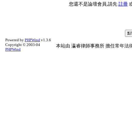
您還不是論壇會員,請先
註冊
Powered by
PHPWind
v1.3.6
Copyright © 2003-04
本站由
瀛睿律師事務所
擔任常年法律
PHPWind