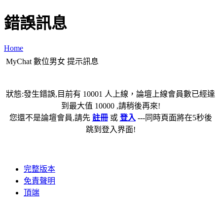
錯誤訊息
Home
MyChat 數位男女 提示訊息
狀態:發生錯誤,目前有 10001 人上線，論壇上線會員數已經達
到最大值 10000 ,請稍後再來!
您還不是論壇會員,請先
註冊
或
登入
---同時頁面將在5秒後
跳到登入界面!
完整版本
免責聲明
頂端