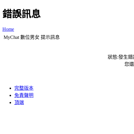
錯誤訊息
Home
MyChat 數位男女 提示訊息
狀態:發生錯誤
您還
完整版本
免責聲明
頂端