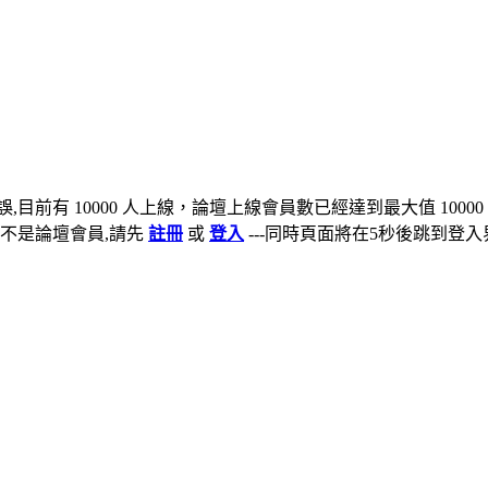
,目前有 10000 人上線，論壇上線會員數已經達到最大值 10000
不是論壇會員,請先
註冊
或
登入
---同時頁面將在5秒後跳到登入