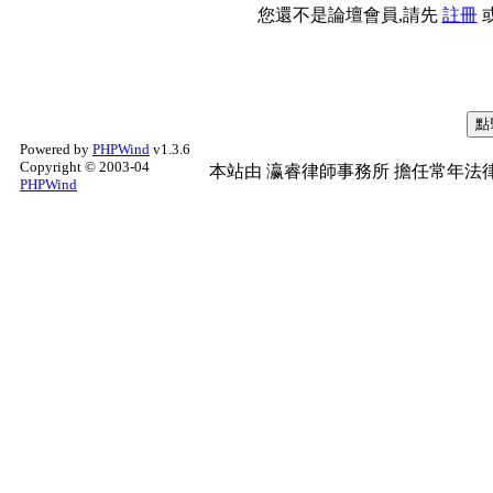
您還不是論壇會員,請先
註冊
Powered by
PHPWind
v1.3.6
Copyright © 2003-04
本站由
瀛睿律師事務所
擔任常年法律
PHPWind