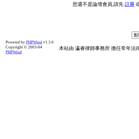
您還不是論壇會員,請先
註冊
Powered by
PHPWind
v1.3.6
Copyright © 2003-04
本站由
瀛睿律師事務所
擔任常年法律
PHPWind