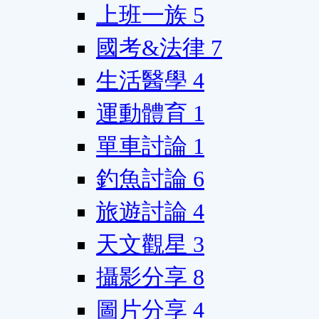
上班一族
5
國考&法律
7
生活醫學
4
運動體育
1
單車討論
1
釣魚討論
6
旅遊討論
4
天文觀星
3
攝影分享
8
圖片分享
4