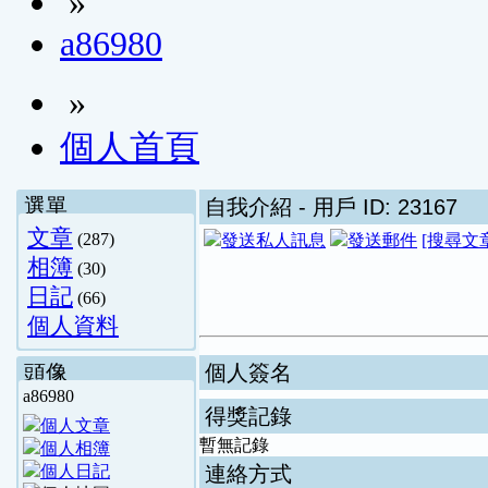
»
a86980
»
個人首頁
選單
自我介紹
- 用戶 ID: 23167
文章
(287)
[搜尋文
相簿
(30)
日記
(66)
個人資料
頭像
個人簽名
a86980
得獎記錄
暫無記錄
連絡方式