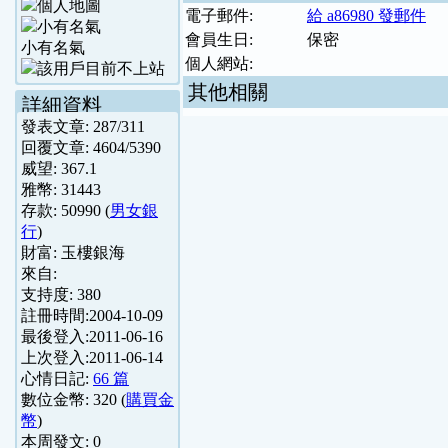
電子郵件:
給 a86980 發郵件
會員生日:
保密
小有名氣
個人網站:
其他相關
詳細資料
發表文章:
287
/
311
回覆文章:
4604
/
5390
威望:
367.1
雅幣:
31443
存款:
50990
(
男女銀
行
)
財富:
玉樓銀海
來自:
支持度:
380
註冊時間:
2004-10-09
最後登入:
2011-06-16
上次登入:
2011-06-14
心情日記:
66 篇
數位金幣:
320
(
購買金
幣
)
本周發文:
0