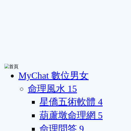
MyChat 數位男女
命理風水
15
星僑五術軟體
4
葫蘆墩命理網
5
命理問答
9