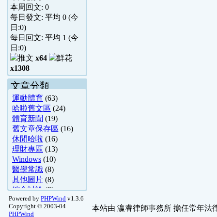
本周回文:
0
每日發文: 平均
0
(今
日:
0
)
每日回文: 平均
1
(今
日:
0
)
x64
x1308
文章分類
運動體育
(63)
哈啦舊文區
(24)
體育新聞
(19)
舊文章保存區
(16)
休閒哈啦
(16)
理財專區
(13)
Windows
(10)
醫學常識
(8)
其他圖片
(8)
綜合討論
(8)
Powered by
PHPWind
v1.3.6
驚奇搞笑
(7)
Copyright © 2003-04
本站由
瀛睿律師事務所
擔任常年法律
心理測驗
(5)
PHPWind