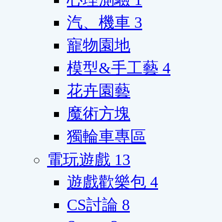
汽、機車
3
寵物園地
模型&手工藝
4
花卉園藝
魔術方塊
獨輪車專區
電玩遊戲
13
遊戲歡樂包
4
CS討論
8