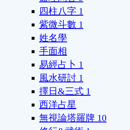
四柱八字
1
紫微斗數
1
姓名學
手面相
易經占卜
1
風水研討
1
擇日&三式
1
西洋占星
無視論塔羅牌
10