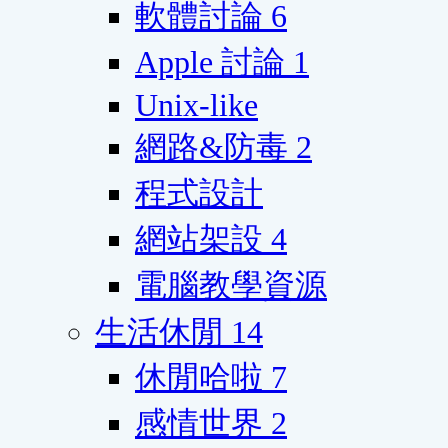
軟體討論
6
Apple 討論
1
Unix-like
網路&防毒
2
程式設計
網站架設
4
電腦教學資源
生活休閒
14
休閒哈啦
7
感情世界
2