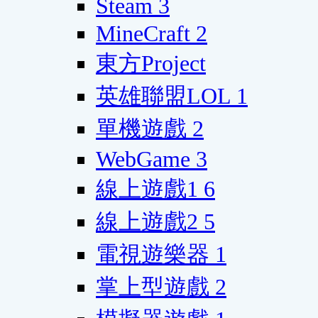
Steam
3
MineCraft
2
東方Project
英雄聯盟LOL
1
單機遊戲
2
WebGame
3
線上遊戲1
6
線上遊戲2
5
電視遊樂器
1
掌上型遊戲
2