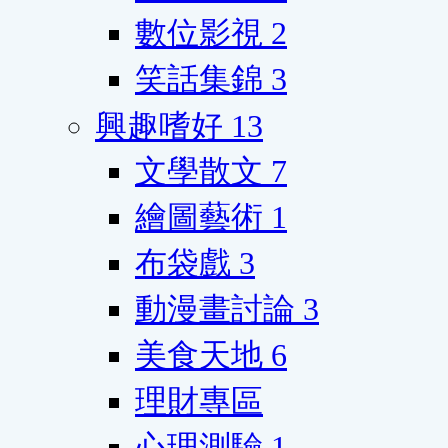
數位影視
2
笑話集錦
3
興趣嗜好
13
文學散文
7
繪圖藝術
1
布袋戲
3
動漫畫討論
3
美食天地
6
理財專區
心理測驗
1