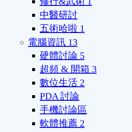
修行&武術
1
中醫研討
五術哈啦
1
電腦資訊
13
硬體討論
5
超頻 & 開箱
3
數位生活
2
PDA 討論
手機討論區
軟體推薦
2