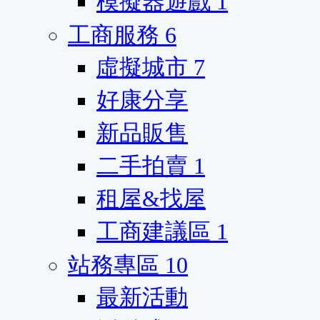
模擬器遊戲
1
工商服務
6
虛擬城市
7
好康分享
新品販售
二手拍賣
1
租屋&找屋
工商建議區
1
站務專區
10
最新活動