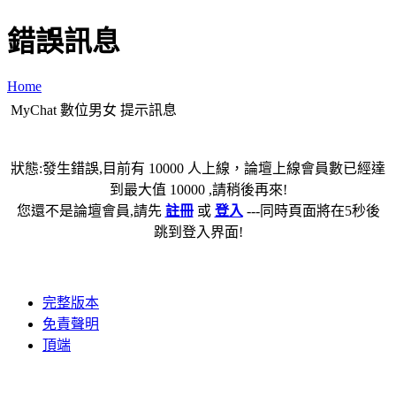
錯誤訊息
Home
MyChat 數位男女 提示訊息
狀態:發生錯誤,目前有 10000 人上線，論壇上線會員數已經達
到最大值 10000 ,請稍後再來!
您還不是論壇會員,請先
註冊
或
登入
---同時頁面將在5秒後
跳到登入界面!
完整版本
免責聲明
頂端