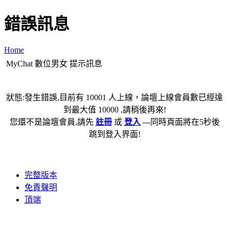
錯誤訊息
Home
MyChat 數位男女 提示訊息
狀態:發生錯誤,目前有 10001 人上線，論壇上線會員數已經達
到最大值 10000 ,請稍後再來!
您還不是論壇會員,請先
註冊
或
登入
---同時頁面將在5秒後
跳到登入界面!
完整版本
免責聲明
頂端