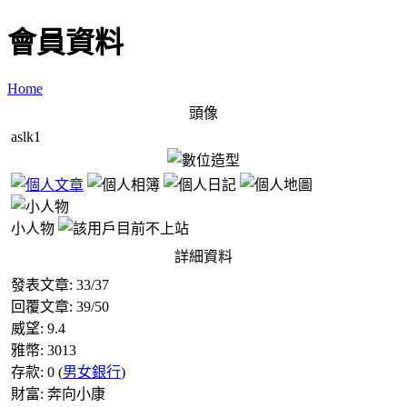
會員資料
Home
頭像
aslk1
小人物
詳細資料
發表文章:
33
/
37
回覆文章:
39
/
50
威望:
9.4
雅幣:
3013
存款:
0
(
男女銀行
)
財富:
奔向小康