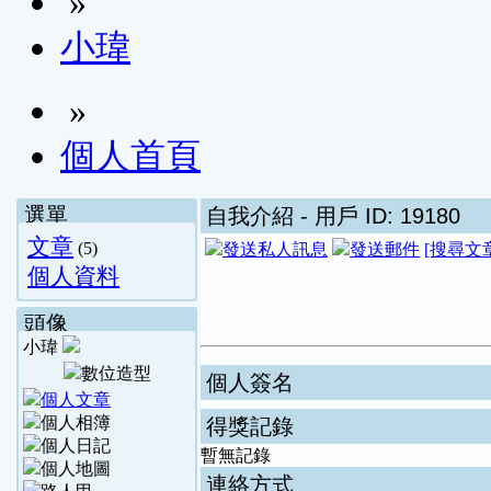
»
小瑋
»
個人首頁
選單
自我介紹
- 用戶 ID: 19180
文章
(5)
[搜尋文
個人資料
頭像
小瑋
個人簽名
得獎記錄
暫無記錄
連絡方式