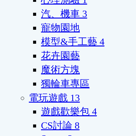
汽、機車
3
寵物園地
模型&手工藝
4
花卉園藝
魔術方塊
獨輪車專區
電玩遊戲
13
遊戲歡樂包
4
CS討論
8