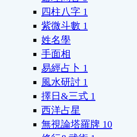
四柱八字
1
紫微斗數
1
姓名學
手面相
易經占卜
1
風水研討
1
擇日&三式
1
西洋占星
無視論塔羅牌
10