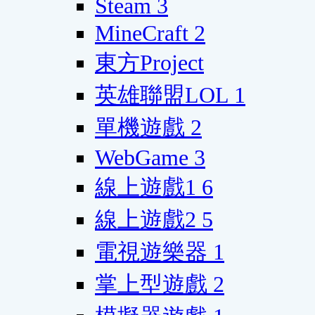
Steam
3
MineCraft
2
東方Project
英雄聯盟LOL
1
單機遊戲
2
WebGame
3
線上遊戲1
6
線上遊戲2
5
電視遊樂器
1
掌上型遊戲
2