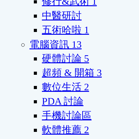
修行&武術
1
中醫研討
五術哈啦
1
電腦資訊
13
硬體討論
5
超頻 & 開箱
3
數位生活
2
PDA 討論
手機討論區
軟體推薦
2