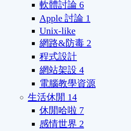
軟體討論
6
Apple 討論
1
Unix-like
網路&防毒
2
程式設計
網站架設
4
電腦教學資源
生活休閒
14
休閒哈啦
7
感情世界
2