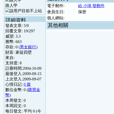
路人甲
電子郵件:
給 小瑋 發郵件
會員生日:
保密
個人網站:
詳細資料
其他相關
發表文章:
5
/
9
回覆文章:
19
/
297
威望:
3.3
雅幣:
663
存款:
0
(
男女銀行
)
財富:
家徒四壁
來自:
支持度:
8
註冊時間:
2004-10-09
最後登入:
2009-09-15
上次登入:
2009-09-07
心情日記:
0 篇
數位金幣:
0
(
購買金
幣
)
本周發文:
0
本周回文:
0
每日發文: 平均
0
(今