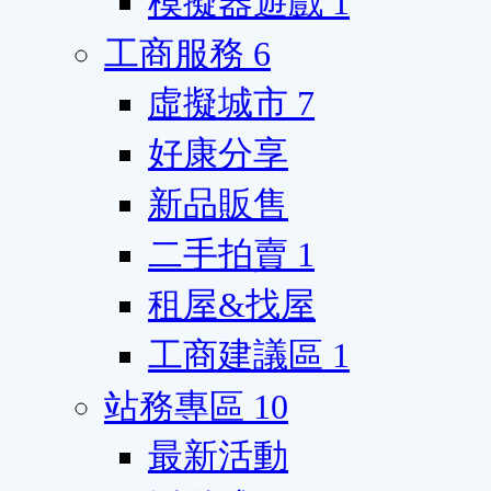
模擬器遊戲
1
工商服務
6
虛擬城市
7
好康分享
新品販售
二手拍賣
1
租屋&找屋
工商建議區
1
站務專區
10
最新活動