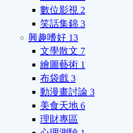
數位影視
2
笑話集錦
3
興趣嗜好
13
文學散文
7
繪圖藝術
1
布袋戲
3
動漫畫討論
3
美食天地
6
理財專區
心理測驗
1