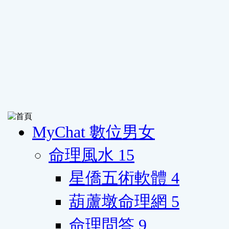
MyChat 數位男女
命理風水
15
星僑五術軟體
4
葫蘆墩命理網
5
命理問答
9