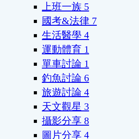
上班一族
5
國考&法律
7
生活醫學
4
運動體育
1
單車討論
1
釣魚討論
6
旅遊討論
4
天文觀星
3
攝影分享
8
圖片分享
4