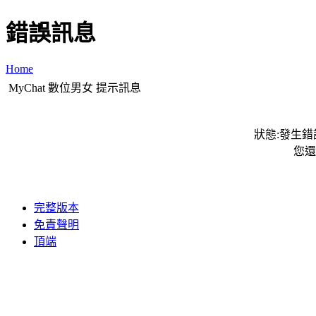
錯誤訊息
Home
MyChat 數位男女 提示訊息
狀態:發生錯誤
您還
完整版本
免責聲明
頂端