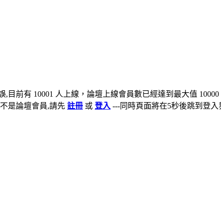
,目前有 10001 人上線，論壇上線會員數已經達到最大值 10000
不是論壇會員,請先
註冊
或
登入
---同時頁面將在5秒後跳到登入