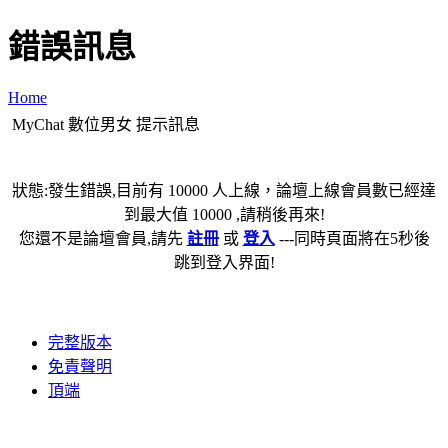
錯誤訊息
Home
MyChat 數位男女 提示訊息
狀態:發生錯誤,目前有 10000 人上線，論壇上線會員數已經達
到最大值 10000 ,請稍後再來!
您還不是論壇會員,請先
註冊
或
登入
---同時頁面將在5秒後
跳到登入界面!
完整版本
免責聲明
頂端