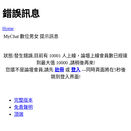
錯誤訊息
Home
MyChat 數位男女 提示訊息
狀態:發生錯誤,目前有 10001 人上線，論壇上線會員數已經達
到最大值 10000 ,請稍後再來!
您還不是論壇會員,請先
註冊
或
登入
---同時頁面將在5秒後
跳到登入界面!
完整版本
免責聲明
頂端