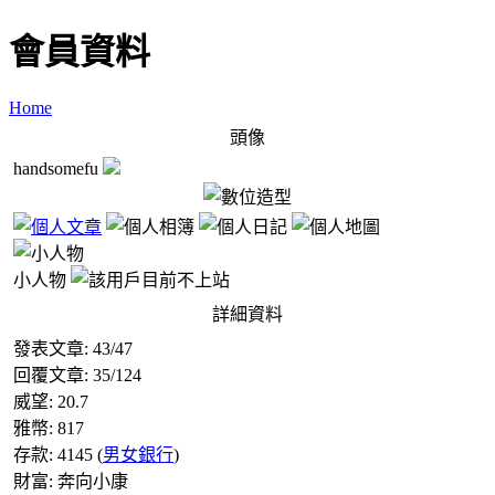
會員資料
Home
頭像
handsomefu
小人物
詳細資料
發表文章:
43
/
47
回覆文章:
35
/
124
威望:
20.7
雅幣:
817
存款:
4145
(
男女銀行
)
財富:
奔向小康