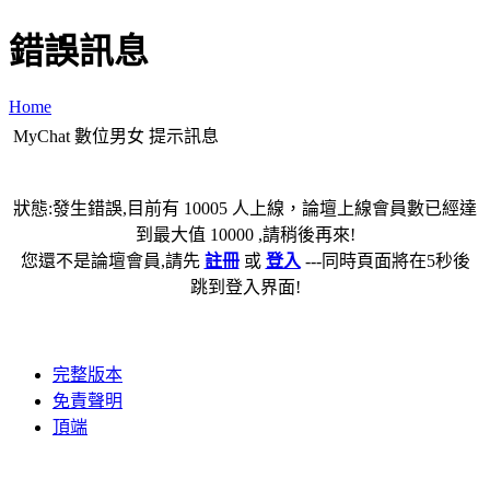
錯誤訊息
Home
MyChat 數位男女 提示訊息
狀態:發生錯誤,目前有 10005 人上線，論壇上線會員數已經達
到最大值 10000 ,請稍後再來!
您還不是論壇會員,請先
註冊
或
登入
---同時頁面將在5秒後
跳到登入界面!
完整版本
免責聲明
頂端