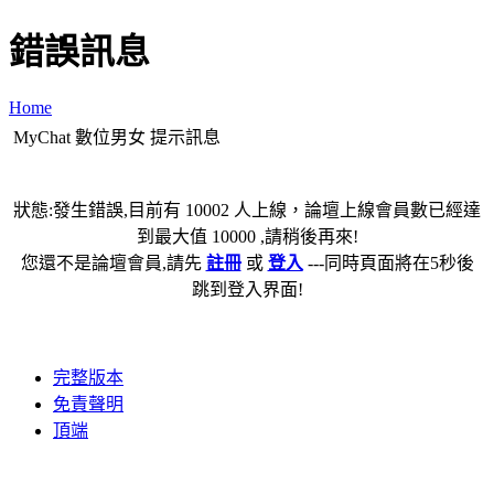
錯誤訊息
Home
MyChat 數位男女 提示訊息
狀態:發生錯誤,目前有 10002 人上線，論壇上線會員數已經達
到最大值 10000 ,請稍後再來!
您還不是論壇會員,請先
註冊
或
登入
---同時頁面將在5秒後
跳到登入界面!
完整版本
免責聲明
頂端