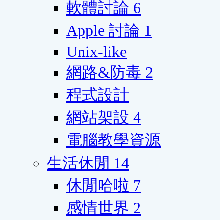
軟體討論
6
Apple 討論
1
Unix-like
網路&防毒
2
程式設計
網站架設
4
電腦教學資源
生活休閒
14
休閒哈啦
7
感情世界
2