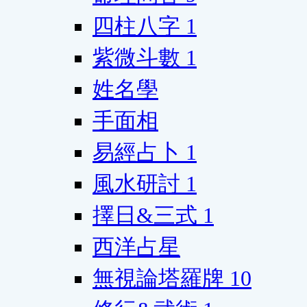
四柱八字
1
紫微斗數
1
姓名學
手面相
易經占卜
1
風水研討
1
擇日&三式
1
西洋占星
無視論塔羅牌
10