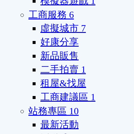
模擬器遊戲
1
工商服務
6
虛擬城市
7
好康分享
新品販售
二手拍賣
1
租屋&找屋
工商建議區
1
站務專區
10
最新活動