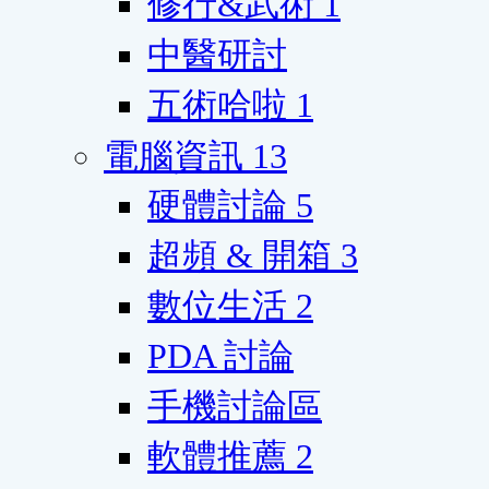
修行&武術
1
中醫研討
五術哈啦
1
電腦資訊
13
硬體討論
5
超頻 & 開箱
3
數位生活
2
PDA 討論
手機討論區
軟體推薦
2