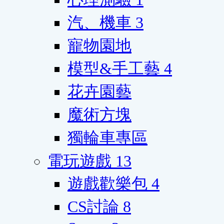
汽、機車
3
寵物園地
模型&手工藝
4
花卉園藝
魔術方塊
獨輪車專區
電玩遊戲
13
遊戲歡樂包
4
CS討論
8