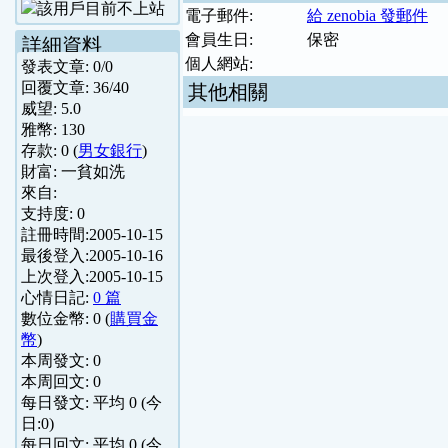
電子郵件:
給 zenobia 發郵件
會員生日:
保密
詳細資料
個人網站:
發表文章:
0
/
0
回覆文章:
36
/
40
其他相關
威望:
5.0
雅幣:
130
存款:
0
(
男女銀行
)
財富:
一貧如洗
來自:
支持度:
0
註冊時間:
2005-10-15
最後登入:
2005-10-16
上次登入:
2005-10-15
心情日記:
0 篇
數位金幣:
0
(
購買金
幣
)
本周發文:
0
本周回文:
0
每日發文: 平均
0
(今
日:
0
)
每日回文: 平均
0
(今