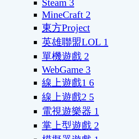
Steam
3
MineCraft
2
東方Project
英雄聯盟LOL
1
單機遊戲
2
WebGame
3
線上遊戲1
6
線上遊戲2
5
電視遊樂器
1
掌上型遊戲
2