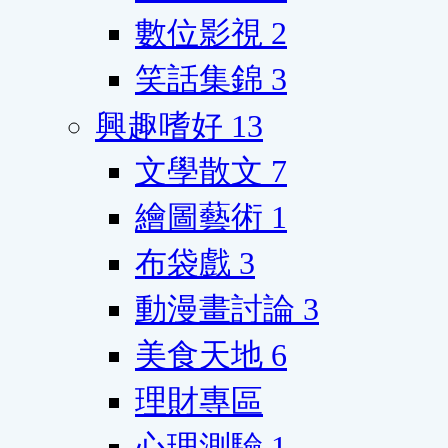
數位影視
2
笑話集錦
3
興趣嗜好
13
文學散文
7
繪圖藝術
1
布袋戲
3
動漫畫討論
3
美食天地
6
理財專區
心理測驗
1