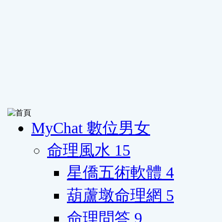
MyChat 數位男女
命理風水
15
星僑五術軟體
4
葫蘆墩命理網
5
命理問答
9