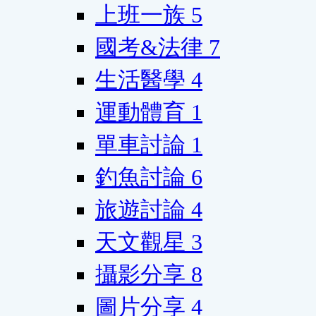
上班一族
5
國考&法律
7
生活醫學
4
運動體育
1
單車討論
1
釣魚討論
6
旅遊討論
4
天文觀星
3
攝影分享
8
圖片分享
4