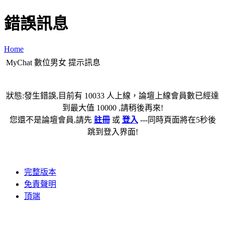
錯誤訊息
Home
MyChat 數位男女 提示訊息
狀態:發生錯誤,目前有 10033 人上線，論壇上線會員數已經達
到最大值 10000 ,請稍後再來!
您還不是論壇會員,請先
註冊
或
登入
---同時頁面將在5秒後
跳到登入界面!
完整版本
免責聲明
頂端