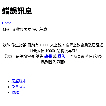
錯誤訊息
Home
MyChat 數位男女 提示訊息
狀態:發生錯誤,目前有 10000 人上線，論壇上線會員數已經達
到最大值 10000 ,請稍後再來!
您還不是論壇會員,請先
註冊
或
登入
---同時頁面將在5秒後
跳到登入界面!
完整版本
免責聲明
頂端