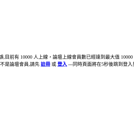
,目前有 10000 人上線，論壇上線會員數已經達到最大值 10000
不是論壇會員,請先
註冊
或
登入
---同時頁面將在5秒後跳到登入