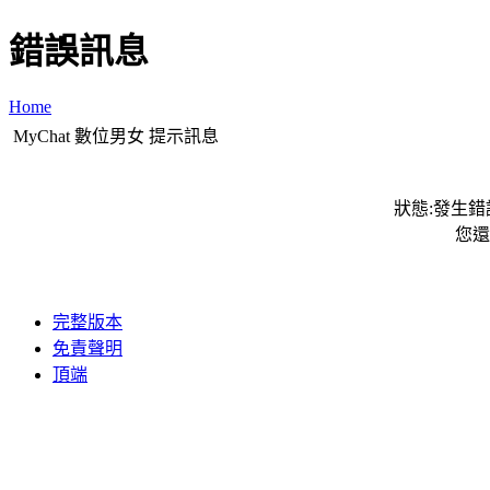
錯誤訊息
Home
MyChat 數位男女 提示訊息
狀態:發生錯誤
您還
完整版本
免責聲明
頂端