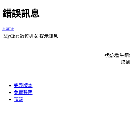
錯誤訊息
Home
MyChat 數位男女 提示訊息
狀態:發生錯誤
您還
完整版本
免責聲明
頂端