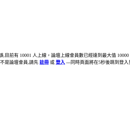
,目前有 10001 人上線，論壇上線會員數已經達到最大值 10000
不是論壇會員,請先
註冊
或
登入
---同時頁面將在5秒後跳到登入