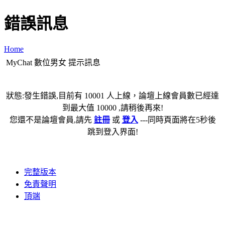
錯誤訊息
Home
MyChat 數位男女 提示訊息
狀態:發生錯誤,目前有 10001 人上線，論壇上線會員數已經達
到最大值 10000 ,請稍後再來!
您還不是論壇會員,請先
註冊
或
登入
---同時頁面將在5秒後
跳到登入界面!
完整版本
免責聲明
頂端