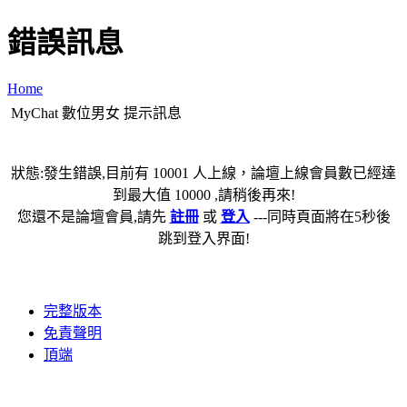
錯誤訊息
Home
MyChat 數位男女 提示訊息
狀態:發生錯誤,目前有 10001 人上線，論壇上線會員數已經達
到最大值 10000 ,請稍後再來!
您還不是論壇會員,請先
註冊
或
登入
---同時頁面將在5秒後
跳到登入界面!
完整版本
免責聲明
頂端